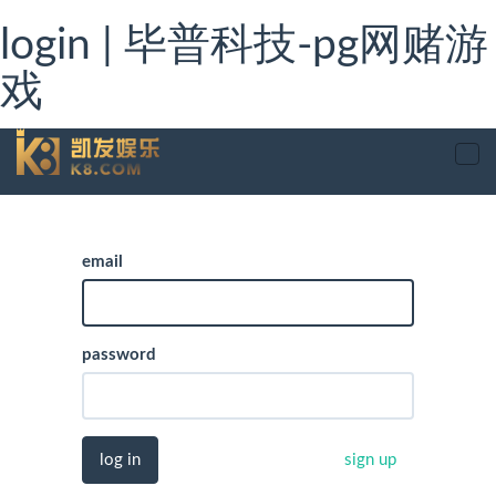
login | 毕普科技-pg网赌游
戏
tog
nav
email
password
log in
sign up