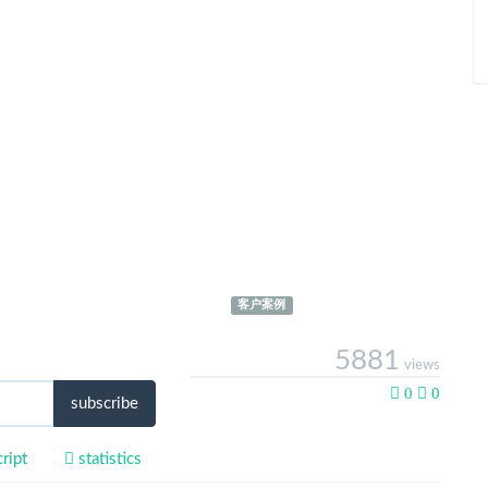
客户案例
5881
views
0
0
0
likes
subscribe
ript
statistics