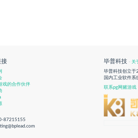
链接
毕普科技
-
关
例
毕普科技创立于
会
国内工业软件系
赌游戏的合作伙伴
联系pg网赌游戏
动
a
源
0-87215155
ting@bplead.com