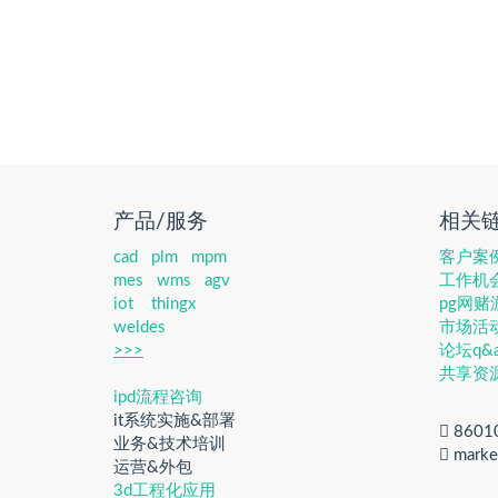
产品/服务
相关
cad
plm
mpm
客户案
mes
wms
agv
工作机
iot
thingx
pg网
weldes
市场活
>>>
论坛q&
共享资
ipd流程咨询
it系统实施&部署
8601
业务&技术培训
marke
运营&外包
3d工程化应用