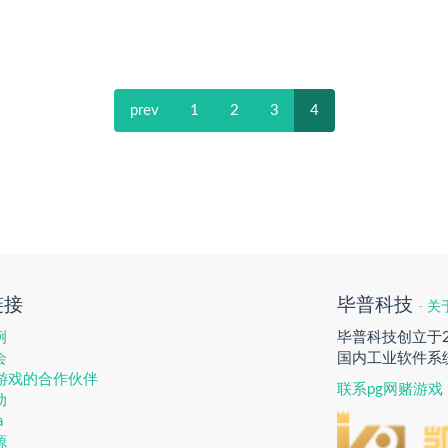
prev
1
2
3
4
链接
毕普科技
-
关
例
毕普科技创立于
会
国内工业软件系
赌游戏的合作伙伴
联系pg网赌游戏
动
a
源