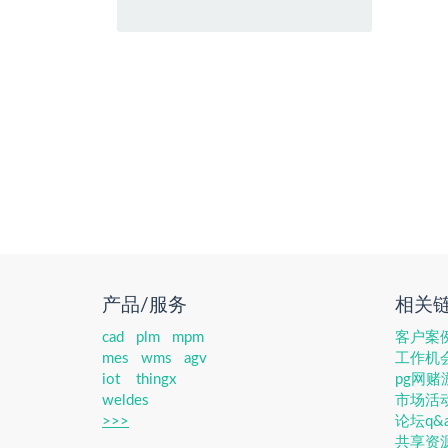
产品/服务
相关
cad
plm
mpm
客户案
mes
wms
agv
工作机
iot
thingx
pg网
weldes
市场活
>>>
论坛q&
共享资