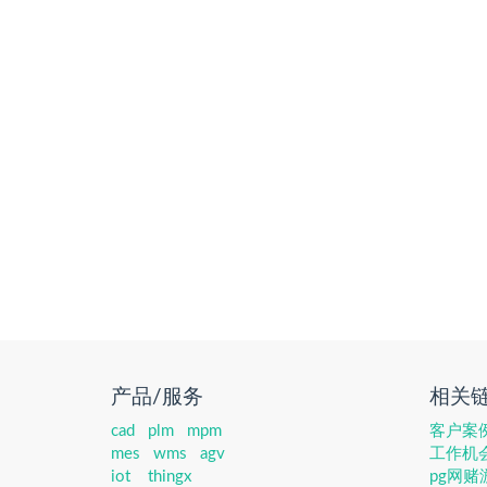
产品/服务
相关
cad
plm
mpm
客户案
mes
wms
agv
工作机
iot
thingx
pg网