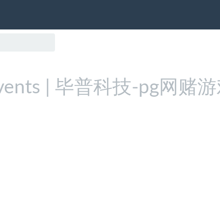
vents | 毕普科技-pg网赌