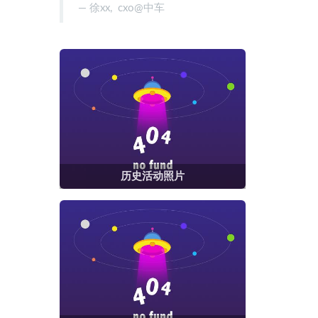
徐xx, cxo@中车
历史活动照片