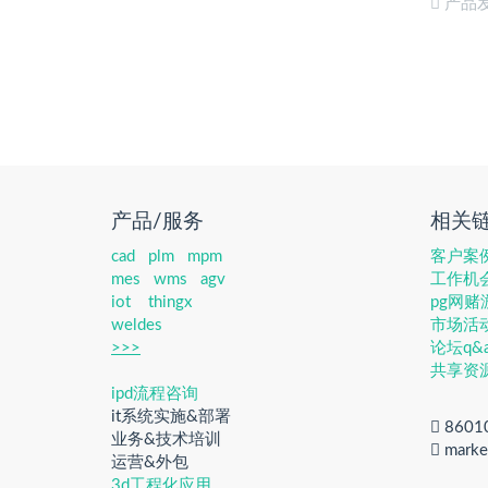
产品
产品/服务
相关
cad
plm
mpm
客户案
mes
wms
agv
工作机
iot
thingx
pg网
weldes
市场活
>>>
论坛q&
共享资
ipd流程咨询
it系统实施&部署
8601
业务&技术培训
marke
运营&外包
3d工程化应用