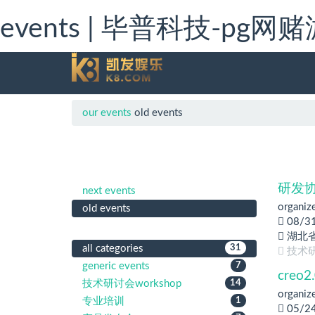
events | 毕普科技-pg网
our events
old events
研发
next events
organiz
old events
08/3
湖北
all categories
31
技术研
generic events
7
cre
技术研讨会workshop
14
organiz
专业培训
1
05/2